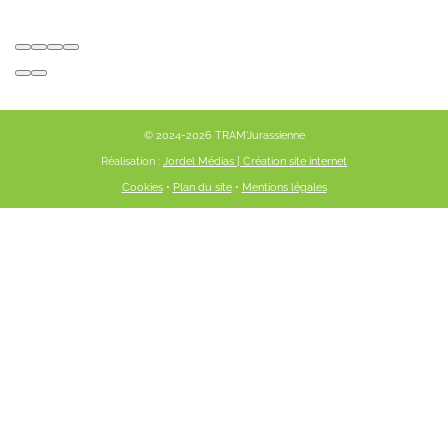
© 2024-2026 TRAM'Jurassienne
Réalisation :
Jordel Médias | Création site internet
Cookies
•
Plan du site
•
Mentions légales